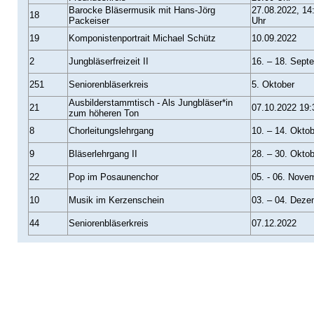
Barocke Bläsermusik mit Hans-Jörg
27.08.2022, 14:
18
Packeiser
Uhr
19
Komponistenportrait Michael Schütz
10.09.2022
2
Jungbläserfreizeit II
16. – 18. Sept
251
Seniorenbläserkreis
5. Oktober
Ausbilderstammtisch - Als Jungbläser*in
21
07.10.2022 19:
zum höheren Ton
8
Chorleitungslehrgang
10. – 14. Oktob
9
Bläserlehrgang II
28. – 30. Oktob
22
Pop im Posaunenchor
05. - 06. Nove
10
Musik im Kerzenschein
03. – 04. Deze
44
Seniorenbläserkreis
07.12.2022