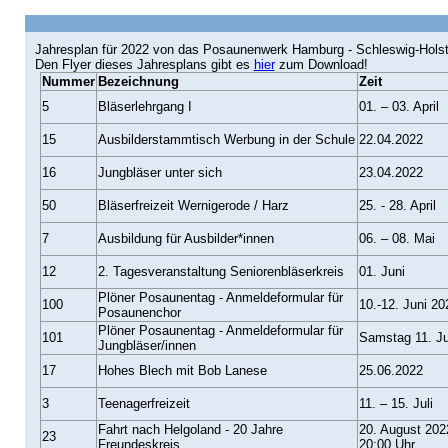
Jahresplan für 2022 von das Posaunenwerk Hamburg - Schleswig-Holst
Den Flyer dieses Jahresplans gibt es
hier
zum Download!
Nummer
Bezeichnung
Zeit
5
Bläserlehrgang I
01. – 03. April
15
Ausbilderstammtisch Werbung in der Schule
22.04.2022
16
Jungbläser unter sich
23.04.2022
50
Bläserfreizeit Wernigerode / Harz
25. - 28. April
7
Ausbildung für Ausbilder*innen
06. – 08. Mai
12
2. Tagesveranstaltung Seniorenbläserkreis
01. Juni
Plöner Posaunentag - Anmeldeformular für
100
10.-12. Juni 20
Posaunenchor
Plöner Posaunentag - Anmeldeformular für
101
Samstag 11. Ju
Jungbläser/innen
17
Hohes Blech mit Bob Lanese
25.06.2022
3
Teenagerfreizeit
11. – 15. Juli
Fahrt nach Helgoland - 20 Jahre
20. August 2022
23
Freundeskreis
20:00 Uhr