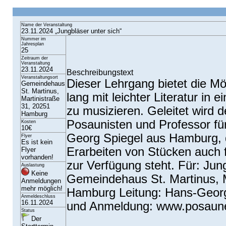
Name der Veranstaltung
23.11.2024 „Jungbläser unter sich“
Nummer im
Jahresplan
25
Zeitraum der
Veranstaltung
23.11.2024
Beschreibungstext
Veranstaltungsort
Dieser Lehrgang bietet die Mö
Gemeindehaus
St. Martinus,
lang mit leichter Literatur in
Martinistraße
31, 20251
zu musizieren. Geleitet wird
Hamburg
Posaunisten und Professor für
Kosten
10€
Georg Spiegel aus Hamburg,
Flyer
Es ist kein
Erarbeiten von Stücken auch f
Flyer
vorhanden!
zur Verfügung steht. Für: Jun
Auslastung
Keine
Gemeindehaus St. Martinus, M
Anmeldungen
mehr möglich!
Hamburg Leitung: Hans-Georg
Anmeldeschluss
16.11.2024
und Anmeldung: www.posaune
Status
Der