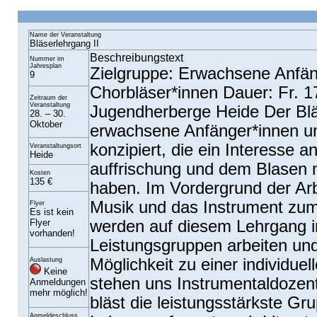
Name der Veranstaltung
Bläserlehrgang II
Beschreibungstext
Nummer im
Jahresplan
Zielgruppe: Erwachsene Anfän
9
Chorbläser*innen Dauer: Fr. 1
Zeitraum der
Veranstaltung
Jugendherberge Heide Der Bläs
28. – 30.
Oktober
erwachsene Anfänger*innen u
konzipiert, die ein Interesse 
Veranstaltungsort
Heide
auffrischung und dem Blasen m
Kosten
135 €
haben. Im Vordergrund der Arbe
Musik und das Instrument zum
Flyer
Es ist kein
Flyer
werden auf diesem Lehrgang in
vorhanden!
Leistungsgruppen arbeiten un
Möglichkeit zu einer individuell
Auslastung
Keine
stehen uns Instrumentaldozen
Anmeldungen
mehr möglich!
bläst die leistungsstärkste Gr
Anmeldeschluss