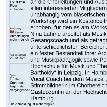
an die Chorleitungen und Ausb
Es ist kein
Flyer
allen interessierten Mitgliede
vorhanden!
unabhängig vom bläserischen 
Workshop wird ein Kostenbeit
erhoben, für den es am Works
Auslastung
Keine
Nina Lahme arbeitet als Musik
Anmeldungen
Gesangscoach und als gefragt
mehr möglich!
unterschiedlichsten Bereichen
ein fester Bestandteil ihrer Ar
Anmeldeschluss
20.10.2023
und Musikpädagogik sowie Pe
Hochschule für Musik und The
Bartholdy“ in Leipzig. In Hambu
Status
Vocal Coach bei dem Musical 
Der
Starttermin
Stimmbildnerin im Chorbereic
liegt in der
Vergangenheit
Gastdozentin an der Hochschu
Hamburg.
Eine Anmeldung ist nicht möglich!