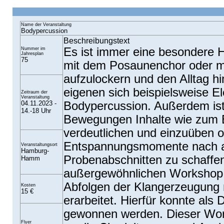
Name der Veranstaltung
Bodypercussion
Beschreibungstext
Es ist immer eine besondere 
Nummer im
Jahresplan
75
mit dem Posaunenchor oder mi
aufzulockern und den Alltag hi
eigenen sich beispielsweise E
Zeitraum der
Veranstaltung
04.11.2023 -
Bodypercussion. Außerdem ist 
14.-18 Uhr
Bewegungen Inhalte wie zum 
verdeutlichen und einzuüben o
Entspannungsmomente nach 
Veranstaltungsort
Hamburg-
Probenabschnitten zu schaffe
Hamm
außergewöhnlichen Workshop 
Abfolgen der Klangerzeugung 
Kosten
15 €
erarbeitet. Hierfür konnte als
gewonnen werden. Dieser Work
Flyer