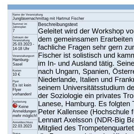
Name der Veranstaltung
Jungläsernachmittag mit Hartmut Fischer
Beschreibungstext
Nummer im
Jahresplan
Geleitet wird der Workshop vo
7
dem gemeinsamen Erarbeiten 
Zeitraum der
Veranstaltung
25.03.2023 -
fachliche Fragen sehr gern zu
14-18 Uhr
Fischer ist solistisch und ka
Veranstaltungsort
Hamburg-
im In- und Ausland tätig. Seine
Sasel
nach Ungarn, Spanien, Österr
Kosten
10 €
Niederlande, Italien und Frank
Flyer
Es ist kein
seinem Universitätsstudium d
Flyer
vorhanden!
der Soziologie ein privates T
Lanese, Hamburg. Es folgten 
Auslastung
Keine
Peter Kallensee (Hochschule 
Anmeldungen
mehr möglich!
Lennart Axelsson (NDR-Big Ban
Anmeldeschluss
22.03.2023
Mitglied des Trompetenquartett
Status