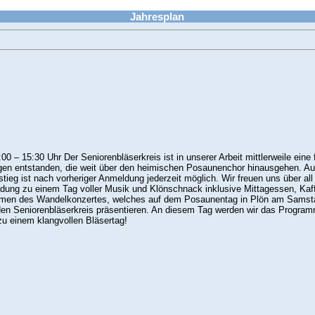
Jahresplan
0 – 15:30 Uhr Der Seniorenbläserkreis ist in unserer Arbeit mittlerweile eine 
gen entstanden, die weit über den heimischen Posaunenchor hinausgehen. Au
stieg ist nach vorheriger Anmeldung jederzeit möglich. Wir freuen uns über al
adung zu einem Tag voller Musik und Klönschnack inklusive Mittagessen, Ka
 Rahmen des Wandelkonzertes, welches auf dem Posaunentag in Plön am Samst
en Seniorenbläserkreis präsentieren. An diesem Tag werden wir das Program
zu einem klangvollen Bläsertag!