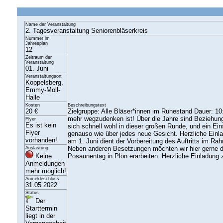
Name der Veranstaltung
2. Tagesveranstaltung Seniorenbläserkreis
Nummer im
Jahresplan
12
Zeitraum der
Veranstaltung
01. Juni
Veranstaltungsort
Koppelsberg,
Emmy-Moll-
Halle
Kosten
Beschreibungstext
20 €
Zielgruppe: Alle Bläser*innen im Ruhestand Dauer: 10:0
mehr wegzudenken ist! Über die Jahre sind Beziehun
Flyer
Es ist kein
sich schnell wohl in dieser großen Runde, und ein Ein
Flyer
genauso wie über jedes neue Gesicht. Herzliche Einl
vorhanden!
am 1. Juni dient der Vorbereitung des Auftritts im
Neben anderen Besetzungen möchten wir hier gerne d
Auslastung
Keine
Posaunentag in Plön erarbeiten. Herzliche Einladung 
Anmeldungen
mehr möglich!
Anmeldeschluss
31.05.2022
Status
Der
Starttermin
liegt in der