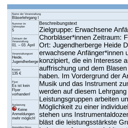
Name der Veranstaltung
Bläserlehrgang I
Beschreibungstext
Nummer im
Jahresplan
Zielgruppe: Erwachsene Anfä
5
Chorbläser*innen Zeitraum: F
Zeitraum der
Veranstaltung
Ort: Jugendherberge Heide De
01. – 03. April
erwachsene Anfänger*innen u
Veranstaltungsort
Heide,
konzipiert, die ein Interesse
Jugendherberge
auffrischung und dem Blasen 
Kosten
135 €
haben. Im Vordergrund der Arb
Musik und das Instrument zum
Flyer
Es ist kein
Flyer
werden auf diesem Lehrgang i
vorhanden!
Leistungsgruppen arbeiten u
Möglichkeit zu einer individuel
Auslastung
Keine
stehen uns Instrumentaldoze
Anmeldungen
mehr möglich!
bläst die leistungsstärkste G
Anmeldeschluss