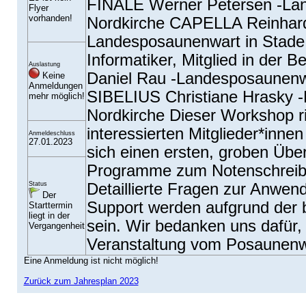
FINALE Werner Petersen -Lan
Flyer
vorhanden!
Nordkirche CAPELLA Reinhar
Landesposaunenwart in Stade
Informatiker, Mitglied in der
Auslastung
Daniel Rau -Landesposaunenwa
Keine
Anmeldungen
SIBELIUS Christiane Hrasky -
mehr möglich!
Nordkirche Dieser Workshop ric
interessierten Mitglieder*inne
Anmeldeschluss
27.01.2023
sich einen ersten, groben Über
Programme zum Notenschreibe
Status
Detaillierte Fragen zur Anwend
Der
Support werden aufgrund der b
Starttermin
liegt in der
sein. Wir bedanken uns dafür, 
Vergangenheit
Veranstaltung vom Posaunenw
Eine Anmeldung ist nicht möglich!
Zurück zum Jahresplan 2023