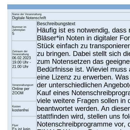
Name der Veranstaltung
Digitale Notenschrift
Beschreibungstext
Nummer im
Häufig ist es notwendig, dass
Jahresplan
5
Bläser*in Noten in digitaler F
Stück einfach zu transponiere
Zeitraum der
zu bringen. Dabei stellt sich
Veranstaltung
06.02.2023
zum Notensetzen das geeignet
19.00 Uhr -
21.00 Uhr
Bedürfnisse ist. Wieviel mus
eine Lizenz zu erwerben. Was 
der unterschiedlichen Angebo
Veranstaltungsort
Online per
Kauf eines Notenschreibprog
ZOOM
viele weitere Fragen sollen i
beantwortet werden. An dies
Kosten
kostenfrei
stattfinden wird, stellen uns 
Notenschreibprogramme vor, di
Flyer
Es ist kein